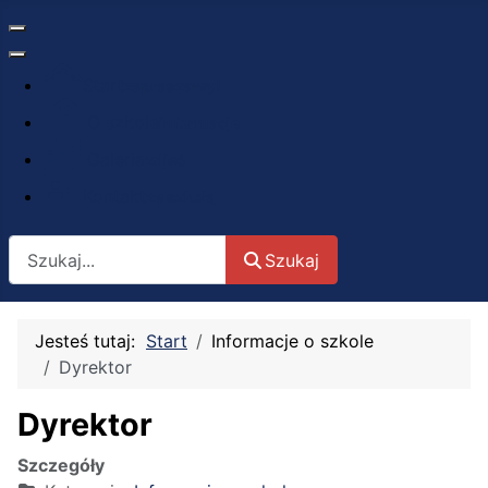
Start
zapraszamy!
O szkole
informacje
Galeria
zdjęć
Kontakt
ze szkołą
Szukaj
Szukaj
Jesteś tutaj:
Start
Informacje o szkole
Dyrektor
Dyrektor
Szczegóły