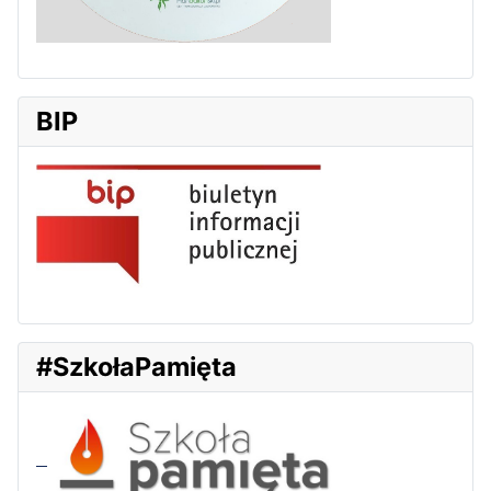
BIP
#SzkołaPamięta