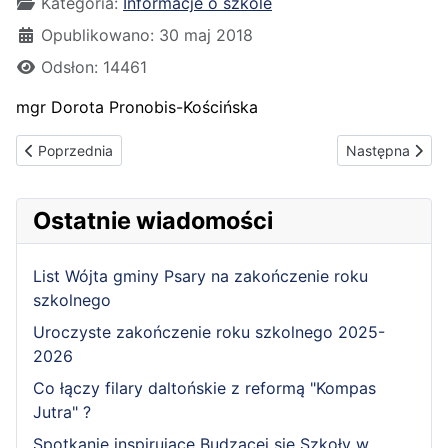
Kategoria:
Informacje o szkole
Opublikowano: 30 maj 2018
Odsłon: 14461
mgr Dorota Pronobis-Kościńska
Poprzednia strona: Wicedyrektor
Następna strona
Poprzednia
Następna
Ostatnie wiadomości
List Wójta gminy Psary na zakończenie roku
szkolnego
Uroczyste zakończenie roku szkolnego 2025-
2026
Co łączy filary daltońskie z reformą "Kompas
Jutra" ?
Spotkanie inspirujące Budzącej się Szkoły w